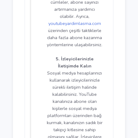
sorular sormak,
izleyicilerden yorum
yapmalarını istemek veya
düzenli olarak canlı yayınlar
düzenlemek bu etkileşimi
artırabilir. Ayrıca,
izleyicilerinize abone olmayı
hatırlatmak ve videoları
beğenmelerini istemek de
etkili yöntemlerdir.
4. Abone Olmaya Teşvik
Edin
İzleyicilerinizi abone
olmaya teşvik etmek için
videolarınızın başlangıcında