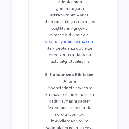
İçeriklerin kalitesine de
dikkat ederek izleyicilerin
ilgisini çekebilecek konular
seçin.
2. Videolarınızı Optimize
Edin
YouTube SEO’sunu doğru
kullanmak, videolarınızın
daha fazla kişiye ulaşmasını
sağlar. Videolarınızın
başlığı, açıklaması ve
etiketlerinde doğru anahtar
kelimeleri kullanmak
önemlidir. İzleyicilerin
aradığı popüler konulara ve
kelimelere odaklanarak,