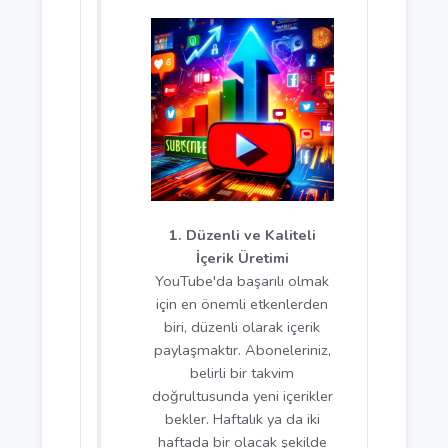
hedeflerden biri, sadık bir
izleyici kitlesi oluşturmaktır.
Bu kitleyi büyütmek,
kanalınızı geliştirmek ve
abone sayınızı artırmak için
bazı stratejilere
odaklanmak gerekir. İşte
kanalınızın abone sayısını
artırmak için
uygulayabileceğiniz 5 etkili
yöntem.