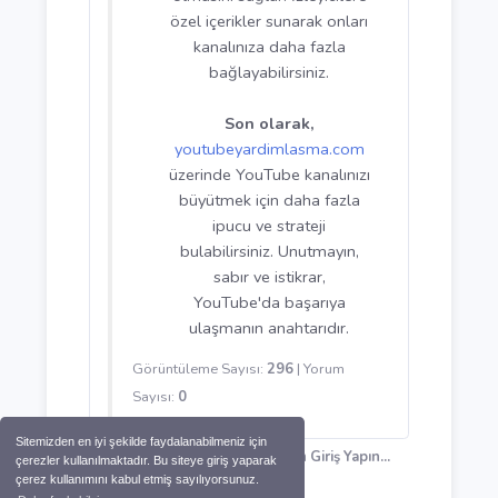
veya sonunda onlara basit
bir çağrıda bulunun.
&amp;quot;Bu videoyu
beğendiyseniz, kanalıma
abone olmayı
unutmayın!&amp;quot; gibi
cümleler, abone sayınızı
artırmanıza yardımcı
olabilir. Ayrıca,
youtubeyardimlasma.com
üzerinden çeşitli taktiklerle
daha fazla abone kazanma
yöntemlerine ulaşabilirsiniz.
5. İzleyicilerinizle
İletişimde Kalın
Sosyal medya hesaplarınızı