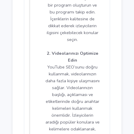
1. Düzenli ve Kaliteli
İçerik Üretimi
YouTube'da başarılı olmak
için en önemli etkenlerden
biri, düzenli olarak içerik
paylaşmaktır. Aboneleriniz,
belirli bir takvim
doğrultusunda yeni içerikler
bekler. Haftalık ya da iki
haftada bir olacak şekilde
bir program oluşturun ve
bu programı takip edin.