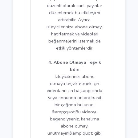
videolarınızın
görünürlüğünü
artırabilirsiniz. Ayrıca,
thumbnail (küçük resim) ve
başlıkların ilgi çekici
olmasına dikkat edin.
youtubeyardimlasma.com
ile videolarınızı optimize
etme konusunda daha
fazla bilgi alabilirsiniz.
3. Kanalınızda Etkileşimi
Artırın
Abonelerinizle etkileşim
kurmak, onların kanalınıza
bağlı kalmasını sağlar.
Videolarınızın sonunda