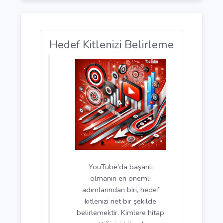
YouTube aramalarında üst sıralarda
çıkmak için videoların...
Devamını Oku
10 2024 06:36
Hedef Kitlenizi Belirleme