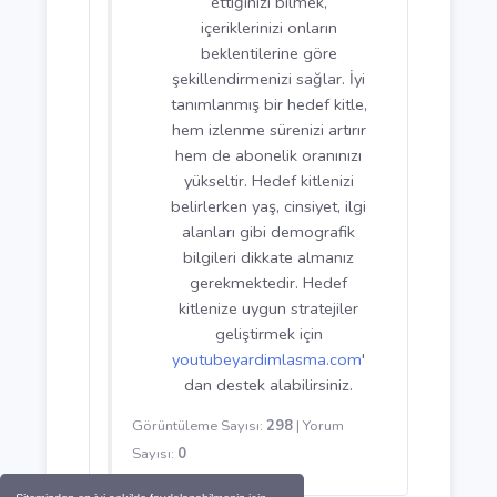
YouTube'da başarılı
olmanın en önemli
adımlarından biri, hedef
kitlenizi net bir şekilde
belirlemektir. Kimlere hitap
ettiğinizi bilmek,
içeriklerinizi onların
beklentilerine göre
şekillendirmenizi sağlar. İyi
tanımlanmış bir hedef kitle,
hem izlenme sürenizi artırır